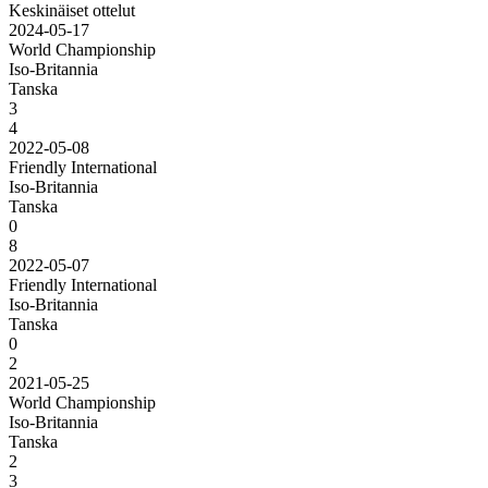
Keskinäiset ottelut
2024-05-17
World Championship
Iso-Britannia
Tanska
3
4
2022-05-08
Friendly International
Iso-Britannia
Tanska
0
8
2022-05-07
Friendly International
Iso-Britannia
Tanska
0
2
2021-05-25
World Championship
Iso-Britannia
Tanska
2
3