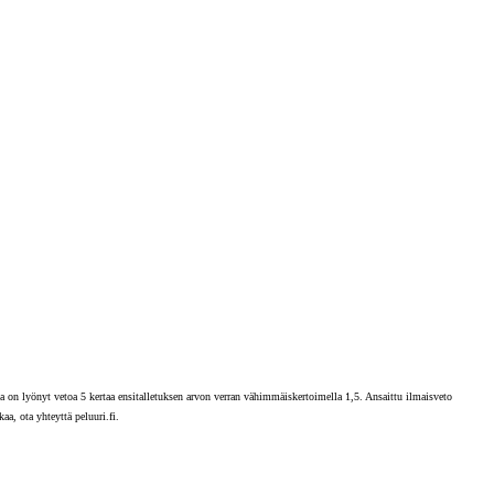
a on lyönyt vetoa 5 kertaa ensitalletuksen arvon verran vähimmäiskertoimella 1,5. Ansaittu ilmaisveto
aa, ota yhteyttä peluuri.fi.