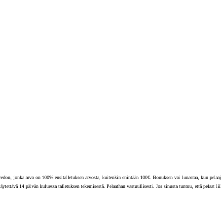
vedon, jonka arvo on 100% ensitalletuksen arvosta, kuitenkin enintään 100€. Bonuksen voi lunastaa, kun pelaaj
ettävä 14 päivän kuluessa talletuksen tekemisestä. Pelaathan vastuullisesti. Jos sinusta tuntuu, että pelaat liik