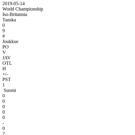
2019-05-14
World Championship
Iso-Britannia
Tanska
0
9
#
Joukkue
PO
V
JAV
OTL
H
+/-
PST
1
Suomi
0
0
0
0
0
-
0
2