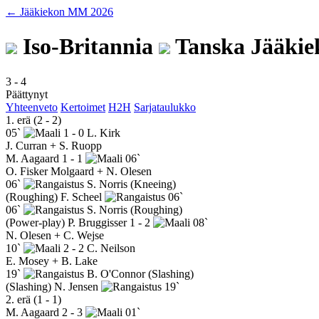
← Jääkiekon MM 2026
Iso-Britannia
Tanska
Jääki
3
-
4
Päättynyt
Yhteenveto
Kertoimet
H2H
Sarjataulukko
1. erä (2 - 2)
05`
1 - 0
L. Kirk
J. Curran + S. Ruopp
M. Aagaard
1 - 1
06`
O. Fisker Molgaard + N. Olesen
06`
S. Norris
(Kneeing)
(Roughing)
F. Scheel
06`
06`
S. Norris
(Roughing)
(Power-play)
P. Bruggisser
1 - 2
08`
N. Olesen + C. Wejse
10`
2 - 2
C. Neilson
E. Mosey + B. Lake
19`
B. O'Connor
(Slashing)
(Slashing)
N. Jensen
19`
2. erä (1 - 1)
M. Aagaard
2 - 3
01`