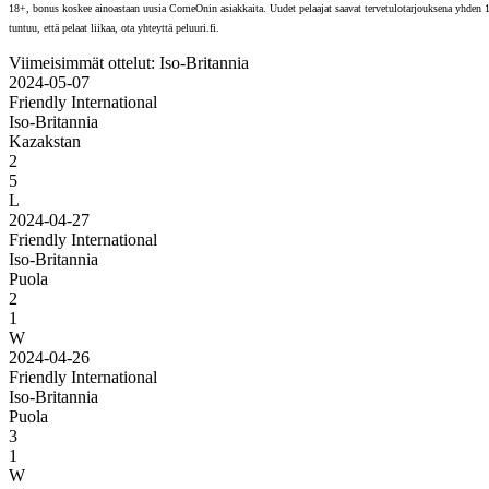
18+, bonus koskee ainoastaan uusia ComeOnin asiakkaita. Uudet pelaajat saavat tervetulotarjouksena yhden 10€
tuntuu, että pelaat liikaa, ota yhteyttä peluuri.fi.
Viimeisimmät ottelut: Iso-Britannia
2024-05-07
Friendly International
Iso-Britannia
Kazakstan
2
5
L
2024-04-27
Friendly International
Iso-Britannia
Puola
2
1
W
2024-04-26
Friendly International
Iso-Britannia
Puola
3
1
W