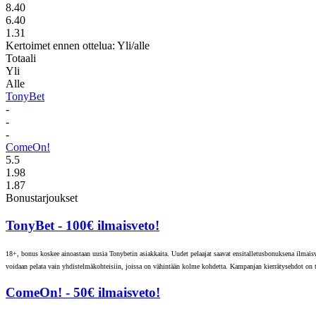
8.40
6.40
1.31
Kertoimet ennen ottelua: Yli/alle
Totaali
Yli
Alle
TonyBet
-
-
-
ComeOn!
5.5
1.98
1.87
Bonustarjoukset
TonyBet
- 100€ ilmaisveto!
18+, bonus koskee ainoastaan uusia Tonybetin asiakkaita. Uudet pelaajat saavat ensitalletusbonuksena ilmais
voidaan pelata vain yhdistelmäkohteisiin, joissa on vähintään kolme kohdetta. Kampanjan kierrätysehdot on täyt
ComeOn!
- 50€ ilmaisveto!