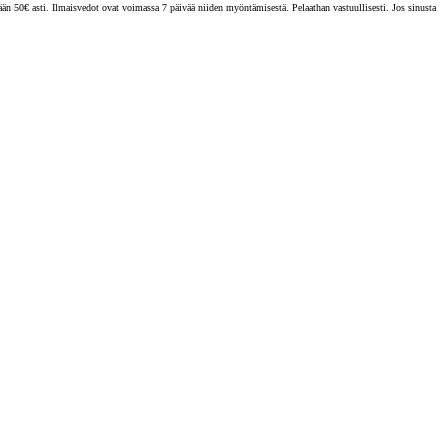
ään 50€ asti. Ilmaisvedot ovat voimassa 7 päivää niiden myöntämisestä. Pelaathan vastuullisesti. Jos sinusta