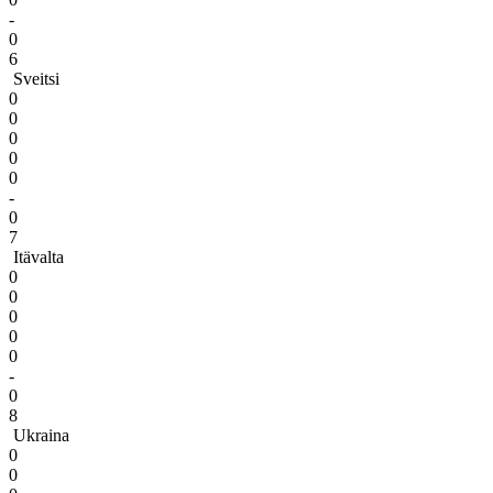
-
0
6
Sveitsi
0
0
0
0
0
-
0
7
Itävalta
0
0
0
0
0
-
0
8
Ukraina
0
0