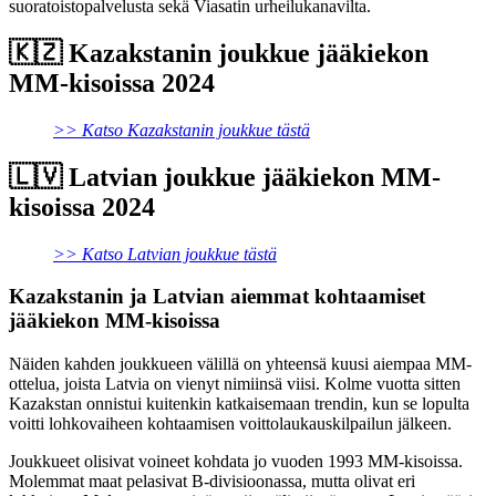
suoratoistopalvelusta sekä Viasatin urheilukanavilta.
🇰🇿 Kazakstanin joukkue jääkiekon
MM-kisoissa 2024
>> Katso Kazakstanin joukkue tästä
🇱🇻 Latvian joukkue jääkiekon MM-
kisoissa 2024
>> Katso Latvian joukkue tästä
Kazakstanin ja Latvian aiemmat kohtaamiset
jääkiekon MM-kisoissa
Näiden kahden joukkueen välillä on yhteensä kuusi aiempaa MM-
ottelua, joista Latvia on vienyt nimiinsä viisi. Kolme vuotta sitten
Kazakstan onnistui kuitenkin katkaisemaan trendin, kun se lopulta
voitti lohkovaiheen kohtaamisen voittolaukauskilpailun jälkeen.
Joukkueet olisivat voineet kohdata jo vuoden 1993 MM-kisoissa.
Molemmat maat pelasivat B-divisioonassa, mutta olivat eri