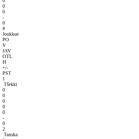
0
0
0
-
0
#
Joukkue
PO
V
JAV
OTL
H
+/-
PST
1
Tšekki
0
0
0
0
0
-
0
2
Tanska