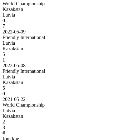
World Championship
Kazakstan
Latvia
0
7
2022-05-09
Friendly International
Latvia
Kazakstan
5
1
2022-05-08
Friendly International
Latvia
Kazakstan
5
0
2021-05-22
World Championship
Latvia
Kazakstan
2
3
#
Joukkue