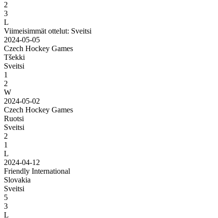
2
3
L
Viimeisimmät ottelut: Sveitsi
2024-05-05
Czech Hockey Games
Tšekki
Sveitsi
1
2
W
2024-05-02
Czech Hockey Games
Ruotsi
Sveitsi
2
1
L
2024-04-12
Friendly International
Slovakia
Sveitsi
5
3
L