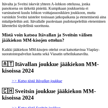
Itävalta ja Sveitsi iskevät yhteen A-lohkon ottelussa, jonka
panoksena on tärkeitä pisteitä. Kumpikaan joukkueista ei
varsinaisesti kuulu lohkon voittajasuosikkien joukkoon, mutta
varsinkin Sveitsi taistelee tosissaan jatkopaikasta ja etenemisestä aina
mitalipeleihin asti. Itävallalle puolestaan pudotuspeleihin eteneminen
lähentelisi täydellistä suoritusta.
Mistä voin katsoa Itävallan ja Sveitsin välisen
jääkiekon MM-kisojen ottelun?
Kaikki jääkiekon MM-kisojen ottelut ovat katsottavissa Viaplay-
suoratoistopalvelun kautta sekä Viasatin urheilukanavilta.
🇦🇹 Itävallan joukkue jääkiekon MM-
kisoissa 2024
>> Katso tästä Itävallan joukkue
🇨🇭 Sveitsin joukkue jääkiekon MM-
kisoissa 2024
>> Katso tästä Sveitsin joukkue