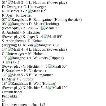
01`
3 - 1
L. Haudum
(Power-play)
D. Zwerger + C. Unterweger
N. Hischier
3 - 2
02`
R. Josi + R. Loeffel
07`
B. Baumgartner
(Holding the stick)
08`
D. Maier
(Hooking)
(Power-play)
R. Josi
3 - 3
09`
A. Ambuhl + N. Hischier
(Power-play)
K. Jager
3 - 4
09`
S. Andrighetto + D. Kukan
(Tripping)
D. Kukan
12`
14`
4 - 4
L. Haudum
(Power-play)
C. Unterweger + M. Huber
19`
A. Wukovits
(Tripping)
3. erä (1 - 2)
(Power-play)
N. Hischier
4 - 5
00`
P. Kurashev + N. Niederreiter
12`
5 - 5
B. Baumgartner
D. Maier + S. Strong
18`
B. Wolf
(Holding)
(Power-play)
N. Hischier
5 - 6
19`
Ottelun tiedot
Pelipaikka
O
Kertoimet ennen ottelua: 1x2