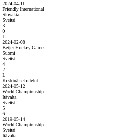
2024-04-11
Friendly International
Slovakia
Sveitsi
3
0
L
2024-02-08
Beijer Hockey Games
Suomi
Sveitsi
4
2
L
Keskinäiset ottelut
2024-05-12
World Championship
Itävalta
Sveitsi
5
6
2019-05-14
World Championship
Sveitsi
Itävalta