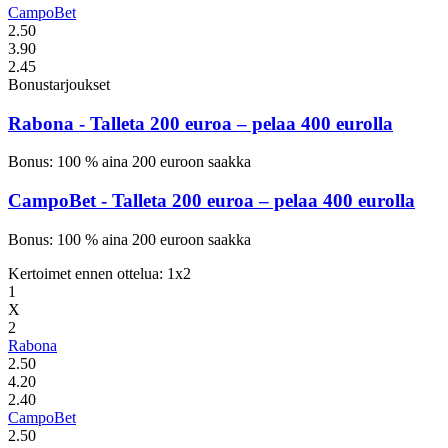
CampoBet
2.50
3.90
2.45
Bonustarjoukset
Rabona
- Talleta 200 euroa – pelaa 400 eurolla
Bonus: 100 % aina 200 euroon saakka
CampoBet
- Talleta 200 euroa – pelaa 400 eurolla
Bonus: 100 % aina 200 euroon saakka
Kertoimet ennen ottelua: 1x2
1
X
2
Rabona
2.50
4.20
2.40
CampoBet
2.50