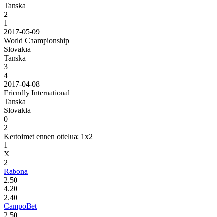
Tanska
2
1
2017-05-09
World Championship
Slovakia
Tanska
3
4
2017-04-08
Friendly International
Tanska
Slovakia
0
2
Kertoimet ennen ottelua: 1x2
1
X
2
Rabona
2.50
4.20
2.40
CampoBet
2.50