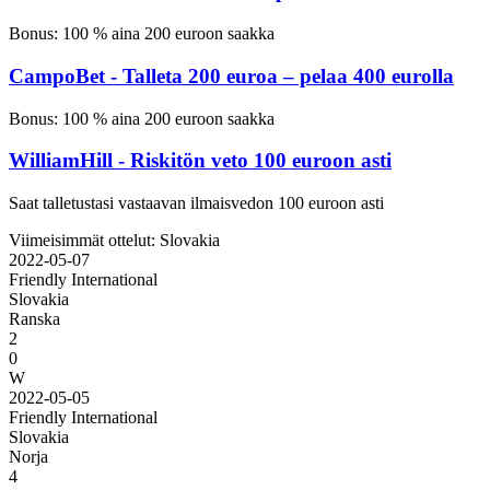
Bonus: 100 % aina 200 euroon saakka
CampoBet
- Talleta 200 euroa – pelaa 400 eurolla
Bonus: 100 % aina 200 euroon saakka
WilliamHill
- Riskitön veto 100 euroon asti
Saat talletustasi vastaavan ilmaisvedon 100 euroon asti
Viimeisimmät ottelut: Slovakia
2022-05-07
Friendly International
Slovakia
Ranska
2
0
W
2022-05-05
Friendly International
Slovakia
Norja
4