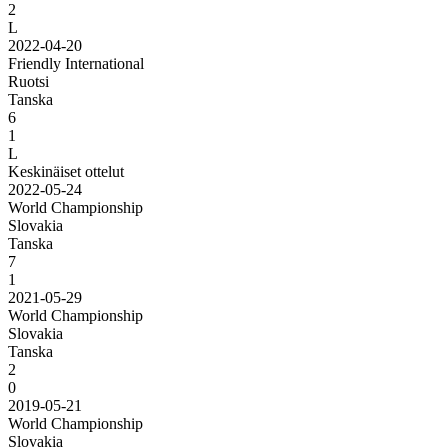
2
L
2022-04-20
Friendly International
Ruotsi
Tanska
6
1
L
Keskinäiset ottelut
2022-05-24
World Championship
Slovakia
Tanska
7
1
2021-05-29
World Championship
Slovakia
Tanska
2
0
2019-05-21
World Championship
Slovakia