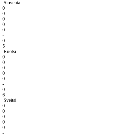
Slovenia
0
0
0
0
0
-
0
5
Ruotsi
0
0
0
0
0
-
0
6
Sveitsi
0
0
0
0
0
-