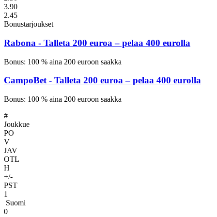
3.90
2.45
Bonustarjoukset
Rabona
- Talleta 200 euroa – pelaa 400 eurolla
Bonus: 100 % aina 200 euroon saakka
CampoBet
- Talleta 200 euroa – pelaa 400 eurolla
Bonus: 100 % aina 200 euroon saakka
#
Joukkue
PO
V
JAV
OTL
H
+/-
PST
1
Suomi
0