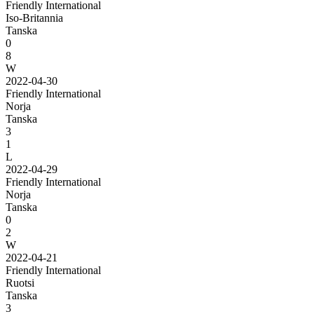
Friendly International
Iso-Britannia
Tanska
0
8
W
2022-04-30
Friendly International
Norja
Tanska
3
1
L
2022-04-29
Friendly International
Norja
Tanska
0
2
W
2022-04-21
Friendly International
Ruotsi
Tanska
3