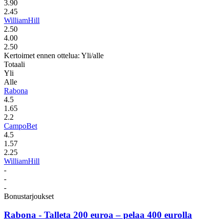
3.90
2.45
WilliamHill
2.50
4.00
2.50
Kertoimet ennen ottelua: Yli/alle
Totaali
Yli
Alle
Rabona
4.5
1.65
2.2
CampoBet
4.5
1.57
2.25
WilliamHill
-
-
-
Bonustarjoukset
Rabona
- Talleta 200 euroa – pelaa 400 eurolla