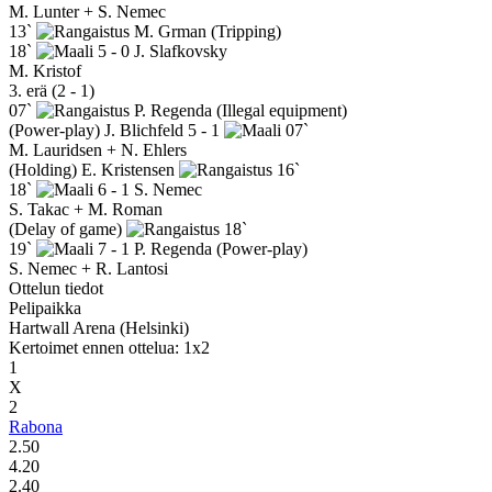
M. Lunter + S. Nemec
13`
M. Grman
(Tripping)
18`
5 - 0
J. Slafkovsky
M. Kristof
3. erä (2 - 1)
07`
P. Regenda
(Illegal equipment)
(Power-play)
J. Blichfeld
5 - 1
07`
M. Lauridsen + N. Ehlers
(Holding)
E. Kristensen
16`
18`
6 - 1
S. Nemec
S. Takac + M. Roman
(Delay of game)
18`
19`
7 - 1
P. Regenda
(Power-play)
S. Nemec + R. Lantosi
Ottelun tiedot
Pelipaikka
Hartwall Arena (Helsinki)
Kertoimet ennen ottelua: 1x2
1
X
2
Rabona
2.50
4.20
2.40