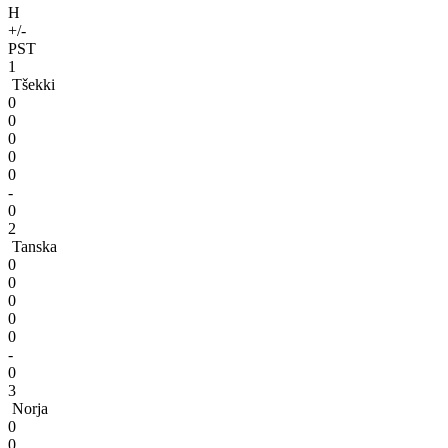
H
+/-
PST
1
Tšekki
0
0
0
0
0
-
0
2
Tanska
0
0
0
0
0
-
0
3
Norja
0
0