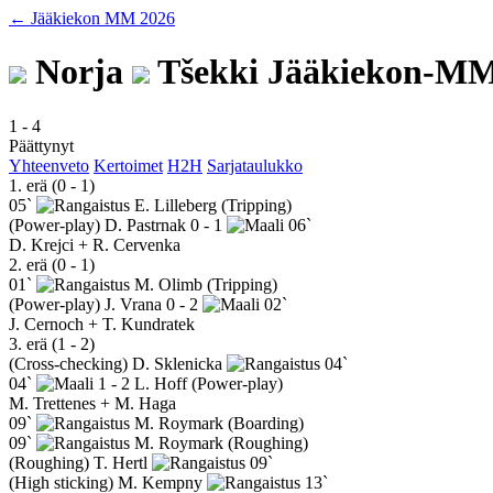
← Jääkiekon MM 2026
Norja
Tšekki
Jääkiekon-M
1
-
4
Päättynyt
Yhteenveto
Kertoimet
H2H
Sarjataulukko
1. erä (0 - 1)
05`
E. Lilleberg
(Tripping)
(Power-play)
D. Pastrnak
0 - 1
06`
D. Krejci + R. Cervenka
2. erä (0 - 1)
01`
M. Olimb
(Tripping)
(Power-play)
J. Vrana
0 - 2
02`
J. Cernoch + T. Kundratek
3. erä (1 - 2)
(Cross-checking)
D. Sklenicka
04`
04`
1 - 2
L. Hoff
(Power-play)
M. Trettenes + M. Haga
09`
M. Roymark
(Boarding)
09`
M. Roymark
(Roughing)
(Roughing)
T. Hertl
09`
(High sticking)
M. Kempny
13`