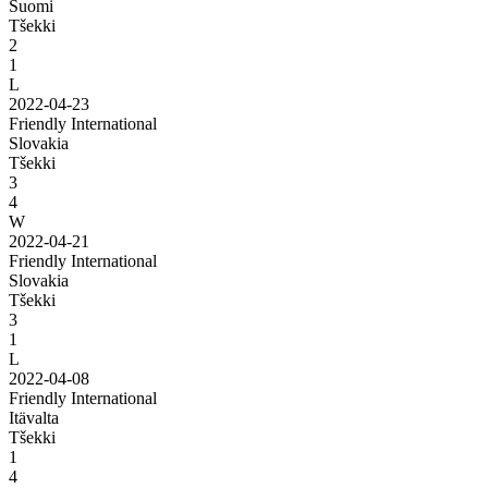
Suomi
Tšekki
2
1
L
2022-04-23
Friendly International
Slovakia
Tšekki
3
4
W
2022-04-21
Friendly International
Slovakia
Tšekki
3
1
L
2022-04-08
Friendly International
Itävalta
Tšekki
1
4