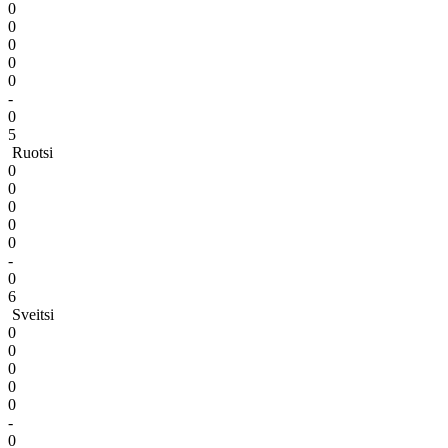
0
0
0
0
0
-
0
5
Ruotsi
0
0
0
0
0
-
0
6
Sveitsi
0
0
0
0
0
-
0