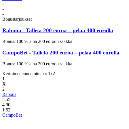
-
-
-
Bonustarjoukset
Rabona
- Talleta 200 euroa – pelaa 400 eurolla
Bonus: 100 % aina 200 euroon saakka
CampoBet
- Talleta 200 euroa – pelaa 400 eurolla
Bonus: 100 % aina 200 euroon saakka
Kertoimet ennen ottelua: 1x2
1
X
2
Rabona
5.55
4.90
1.52
CampoBet
-
-