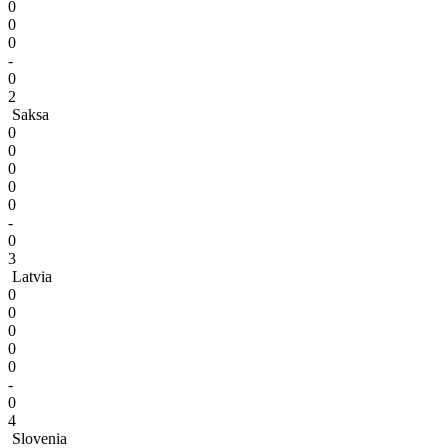
0
0
0
-
0
2
Saksa
0
0
0
0
0
-
0
3
Latvia
0
0
0
0
0
-
0
4
Slovenia