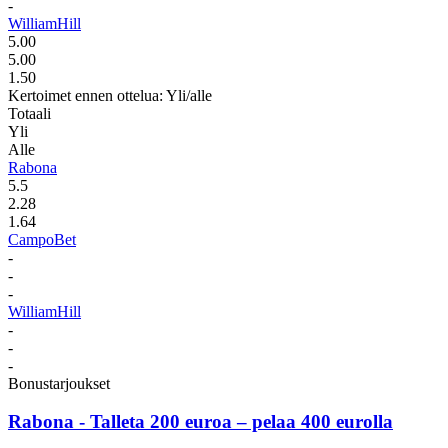
-
WilliamHill
5.00
5.00
1.50
Kertoimet ennen ottelua: Yli/alle
Totaali
Yli
Alle
Rabona
5.5
2.28
1.64
CampoBet
-
-
-
WilliamHill
-
-
-
Bonustarjoukset
Rabona
- Talleta 200 euroa – pelaa 400 eurolla