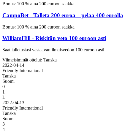
Bonus: 100 % aina 200 euroon saakka
CampoBet
- Talleta 200 euroa – pelaa 400 eurolla
Bonus: 100 % aina 200 euroon saakka
WilliamHill
- Riskitön veto 100 euroon asti
Saat talletustasi vastaavan ilmaisvedon 100 euroon asti
Viimeisimmät ottelut: Tanska
2022-04-14
Friendly International
Tanska
Suomi
0
1
L
2022-04-13
Friendly International
Tanska
Suomi
3
4