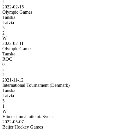
L
2022-02-15
Olympic Games
Tanska
Latvia
3
2
W
2022-02-11
Olympic Games
Tanska
ROC
0
2
L
2021-11-12
International Tournament (Denmark)
Tanska
Latvia
5
1
W
Viimeisimmät ottelut: Sveitsi
2022-05-07
Beijer Hockey Games