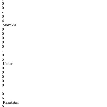
0
0
-
0
4
Slovakia
0
0
0
0
0
-
0
5
Unkari
0
0
0
0
0
-
0
6
Kazakstan
0