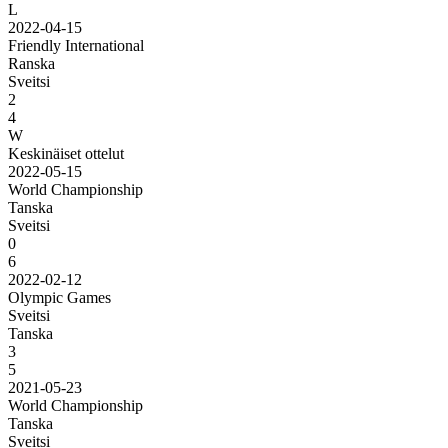
L
2022-04-15
Friendly International
Ranska
Sveitsi
2
4
W
Keskinäiset ottelut
2022-05-15
World Championship
Tanska
Sveitsi
0
6
2022-02-12
Olympic Games
Sveitsi
Tanska
3
5
2021-05-23
World Championship
Tanska
Sveitsi