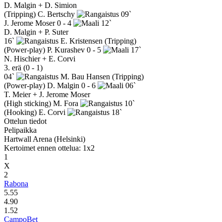
D. Malgin + D. Simion
(Tripping)
C. Bertschy
09`
J. Jerome Moser
0 - 4
12`
D. Malgin + P. Suter
16`
E. Kristensen
(Tripping)
(Power-play)
P. Kurashev
0 - 5
17`
N. Hischier + E. Corvi
3. erä (0 - 1)
04`
M. Bau Hansen
(Tripping)
(Power-play)
D. Malgin
0 - 6
06`
T. Meier + J. Jerome Moser
(High sticking)
M. Fora
10`
(Hooking)
E. Corvi
18`
Ottelun tiedot
Pelipaikka
Hartwall Arena (Helsinki)
Kertoimet ennen ottelua: 1x2
1
X
2
Rabona
5.55
4.90
1.52
CampoBet