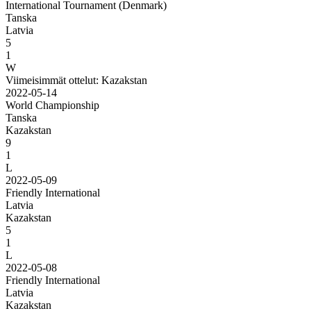
International Tournament (Denmark)
Tanska
Latvia
5
1
W
Viimeisimmät ottelut: Kazakstan
2022-05-14
World Championship
Tanska
Kazakstan
9
1
L
2022-05-09
Friendly International
Latvia
Kazakstan
5
1
L
2022-05-08
Friendly International
Latvia
Kazakstan