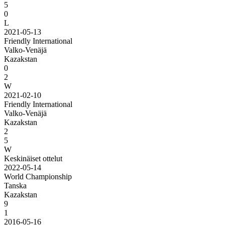
5
0
L
2021-05-13
Friendly International
Valko-Venäjä
Kazakstan
0
2
W
2021-02-10
Friendly International
Valko-Venäjä
Kazakstan
2
5
W
Keskinäiset ottelut
2022-05-14
World Championship
Tanska
Kazakstan
9
1
2016-05-16