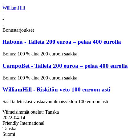
-
WilliamHill
-
-
-
Bonustarjoukset
Rabona
- Talleta 200 euroa – pelaa 400 eurolla
Bonus: 100 % aina 200 euroon saakka
CampoBet
- Talleta 200 euroa – pelaa 400 eurolla
Bonus: 100 % aina 200 euroon saakka
WilliamHill
- Riskitön veto 100 euroon asti
Saat talletustasi vastaavan ilmaisvedon 100 euroon asti
Viimeisimmät ottelut: Tanska
2022-04-14
Friendly International
Tanska
Suomi