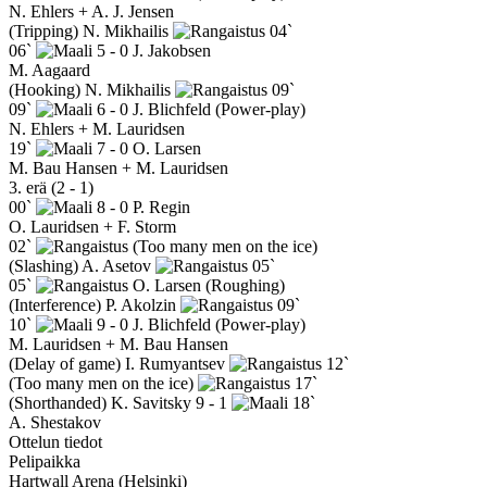
N. Ehlers + A. J. Jensen
(Tripping)
N. Mikhailis
04`
06`
5 - 0
J. Jakobsen
M. Aagaard
(Hooking)
N. Mikhailis
09`
09`
6 - 0
J. Blichfeld
(Power-play)
N. Ehlers + M. Lauridsen
19`
7 - 0
O. Larsen
M. Bau Hansen + M. Lauridsen
3. erä (2 - 1)
00`
8 - 0
P. Regin
O. Lauridsen + F. Storm
02`
(Too many men on the ice)
(Slashing)
A. Asetov
05`
05`
O. Larsen
(Roughing)
(Interference)
P. Akolzin
09`
10`
9 - 0
J. Blichfeld
(Power-play)
M. Lauridsen + M. Bau Hansen
(Delay of game)
I. Rumyantsev
12`
(Too many men on the ice)
17`
(Shorthanded)
K. Savitsky
9 - 1
18`
A. Shestakov
Ottelun tiedot
Pelipaikka
Hartwall Arena (Helsinki)