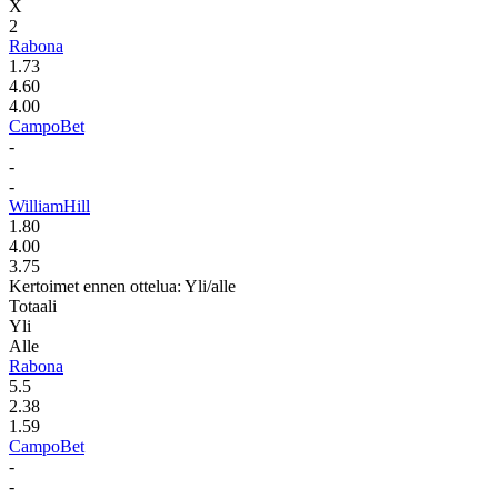
X
2
Rabona
1.73
4.60
4.00
CampoBet
-
-
-
WilliamHill
1.80
4.00
3.75
Kertoimet ennen ottelua: Yli/alle
Totaali
Yli
Alle
Rabona
5.5
2.38
1.59
CampoBet
-
-