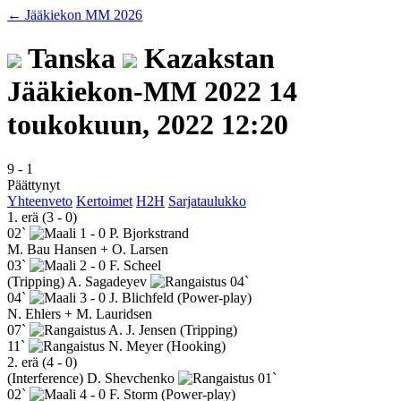
← Jääkiekon MM 2026
Tanska
Kazakstan
Jääkiekon-MM 2022
14
toukokuun, 2022 12:20
9
-
1
Päättynyt
Yhteenveto
Kertoimet
H2H
Sarjataulukko
1. erä (3 - 0)
02`
1 - 0
P. Bjorkstrand
M. Bau Hansen + O. Larsen
03`
2 - 0
F. Scheel
(Tripping)
A. Sagadeyev
04`
04`
3 - 0
J. Blichfeld
(Power-play)
N. Ehlers + M. Lauridsen
07`
A. J. Jensen
(Tripping)
11`
N. Meyer
(Hooking)
2. erä (4 - 0)
(Interference)
D. Shevchenko
01`
02`
4 - 0
F. Storm
(Power-play)