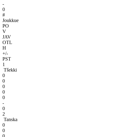
-
0
#
Joukkue
PO
V
JAV
OTL
H
+/-
PST
1
Tšekki
0
0
0
0
0
-
0
2
Tanska
0
0
0