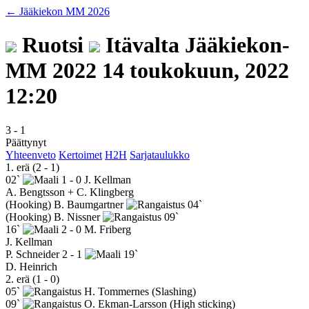
← Jääkiekon MM 2026
Ruotsi
Itävalta
Jääkiekon-
MM 2022
14 toukokuun, 2022
12:20
3
-
1
Päättynyt
Yhteenveto
Kertoimet
H2H
Sarjataulukko
1. erä (2 - 1)
02`
1 - 0
J. Kellman
A. Bengtsson + C. Klingberg
(Hooking)
B. Baumgartner
04`
(Hooking)
B. Nissner
09`
16`
2 - 0
M. Friberg
J. Kellman
P. Schneider
2 - 1
19`
D. Heinrich
2. erä (1 - 0)
05`
H. Tommernes
(Slashing)
09`
O. Ekman-Larsson
(High sticking)