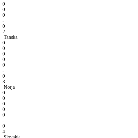
0
0
0
-
0
2
Tanska
0
0
0
0
0
-
0
3
Norja
0
0
0
0
0
-
0
4
Slovakia