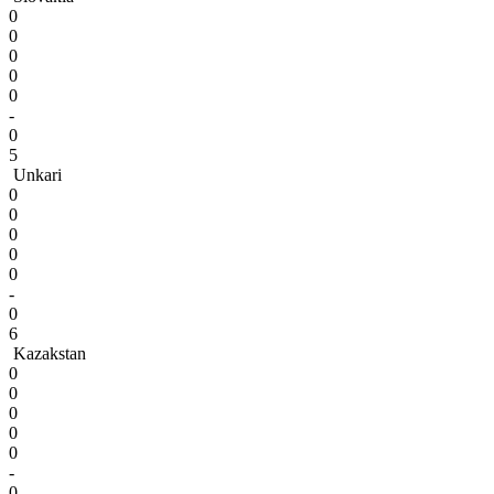
0
0
0
0
0
-
0
5
Unkari
0
0
0
0
0
-
0
6
Kazakstan
0
0
0
0
0
-
0