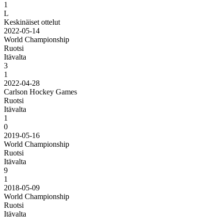
1
L
Keskinäiset ottelut
2022-05-14
World Championship
Ruotsi
Itävalta
3
1
2022-04-28
Carlson Hockey Games
Ruotsi
Itävalta
1
0
2019-05-16
World Championship
Ruotsi
Itävalta
9
1
2018-05-09
World Championship
Ruotsi
Itävalta