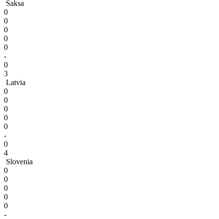
Saksa
0
0
0
0
0
-
0
3
Latvia
0
0
0
0
0
-
0
4
Slovenia
0
0
0
0
0
-