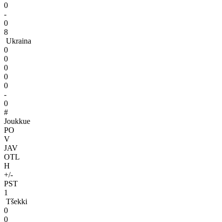
0
-
0
8
Ukraina
0
0
0
0
0
-
0
#
Joukkue
PO
V
JAV
OTL
H
+/-
PST
1
Tšekki
0
0