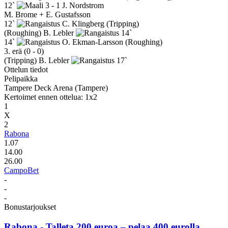
12`
3 - 1
J. Nordstrom
M. Brome + E. Gustafsson
12`
C. Klingberg
(Tripping)
(Roughing)
B. Lebler
14`
14`
O. Ekman-Larsson
(Roughing)
3. erä (0 - 0)
(Tripping)
B. Lebler
17`
Ottelun tiedot
Pelipaikka
Tampere Deck Arena (Tampere)
Kertoimet ennen ottelua: 1x2
1
X
2
Rabona
1.07
14.00
26.00
CampoBet
-
-
-
Bonustarjoukset
Rabona
- Talleta 200 euroa – pelaa 400 eurolla