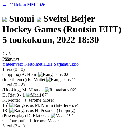
← Jääkiekon MM 2026
Suomi
Sveitsi
Beijer
Hockey Games (Ruotsin EHT)
5 toukokuun, 2022 18:30
2
-
3
Päättynyt
Yhteenveto
Kertoimet
H2H
Sarjataulukko
1. erä (0 - 0)
(Tripping)
A. Heim
02`
(Interference)
K. Mottet
11`
2. erä (0 - 2)
(Hooking)
M. Miranda
02`
D. Riat
0 - 1
07`
K. Mottet + J. Jerome Moser
15`
M. Nurmi
(Interference)
18`
H. Pesonen
(Tripping)
(Power-play)
D. Riat
0 - 2
19`
C. Thurkauf + J. Jerome Moser
3. erä (2 - 1)