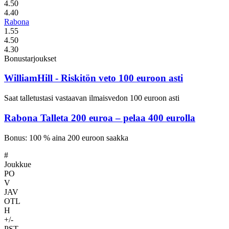
4.50
4.40
Rabona
1.55
4.50
4.30
Bonustarjoukset
WilliamHill
- Riskitön veto 100 euroon asti
Saat talletustasi vastaavan ilmaisvedon 100 euroon asti
Rabona
Talleta 200 euroa – pelaa 400 eurolla
Bonus: 100 % aina 200 euroon saakka
#
Joukkue
PO
V
JAV
OTL
H
+/-
PST