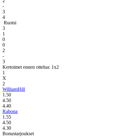
2
-
3
4
Ruotsi
3
1
0
0
2
-
3
Kertoimet ennen ottelua: 1x2
1
X
2
WilliamHill
1.50
4.50
4.40
Rabona
1.55
4.50
4.30
Bonustarjoukset