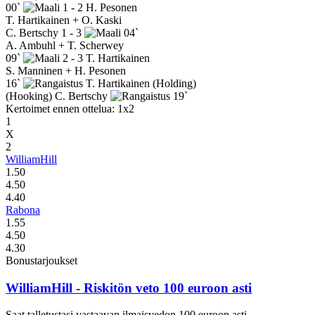
00`
1 - 2
H. Pesonen
T. Hartikainen + O. Kaski
C. Bertschy
1 - 3
04`
A. Ambuhl + T. Scherwey
09`
2 - 3
T. Hartikainen
S. Manninen + H. Pesonen
16`
T. Hartikainen
(Holding)
(Hooking)
C. Bertschy
19`
Kertoimet ennen ottelua: 1x2
1
X
2
WilliamHill
1.50
4.50
4.40
Rabona
1.55
4.50
4.30
Bonustarjoukset
WilliamHill
- Riskitön veto 100 euroon asti
Saat talletustasi vastaavan ilmaisvedon 100 euroon asti