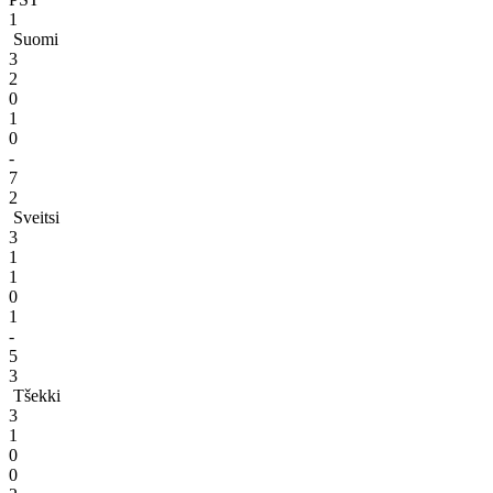
1
Suomi
3
2
0
1
0
-
7
2
Sveitsi
3
1
1
0
1
-
5
3
Tšekki
3
1
0
0