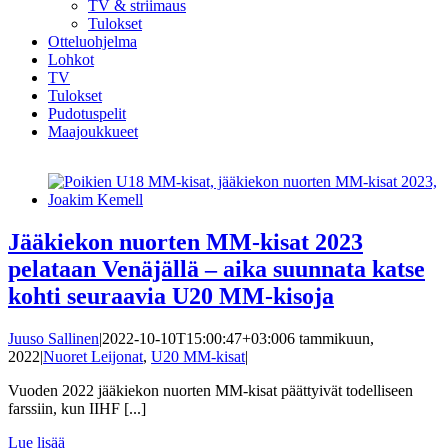
TV & striimaus
Tulokset
Otteluohjelma
Lohkot
TV
Tulokset
Pudotuspelit
Maajoukkueet
Jääkiekon nuorten MM-kisat 2023
pelataan Venäjällä – aika suunnata katse
kohti seuraavia U20 MM-kisoja
Juuso Sallinen
|
2022-10-10T15:00:47+03:00
6 tammikuun,
2022
|
Nuoret Leijonat
,
U20 MM-kisat
|
Vuoden 2022 jääkiekon nuorten MM-kisat päättyivät todelliseen
farssiin, kun IIHF [...]
Lue lisää