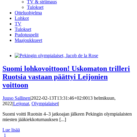
TV & striimaus
Tulokset
Otteluohjelma
Lohkot
TV
Tulokset
Pudotuspelit
Maajoukkueet
Suomi lohkovoittoon! Uskomaton trilleri
Ruotsia vastaan päättyi Leijonien
voittoon
Juuso Sallinen
|
2022-02-13T13:31:46+02:00
13 helmikuun,
2022
|
Leijonat
,
Olympialaiset
|
Suomi voitti Ruotsin 4–3 jatkoajan jälkeen Pekingin olympialaisten
miesten jääkiekkoturnauksen [...]
Lue lisää
1