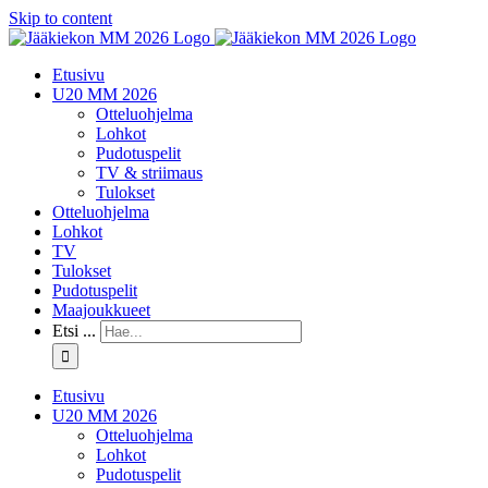
Skip to content
Etusivu
U20 MM 2026
Otteluohjelma
Lohkot
Pudotuspelit
TV & striimaus
Tulokset
Otteluohjelma
Lohkot
TV
Tulokset
Pudotuspelit
Maajoukkueet
Etsi ...
Etusivu
U20 MM 2026
Otteluohjelma
Lohkot
Pudotuspelit