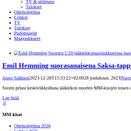
TV & striimaus
Tulokset
Otteluohjelma
Lohkot
TV
Tulokset
Pudotuspelit
Maajoukkueet
Emil Hemming suorasanaisena Saksa-tappio
Juuso Sallinen
|
2023-12-28T15:33:22+02:00
28 joulukuun, 2023
|
Nuore
Suomi pelasi keskiviikkoiltana jääkiekon nuorten MM-kisojen toisen ot
Lue lisää
0
MM-kisat
Otteluohjelma 2026