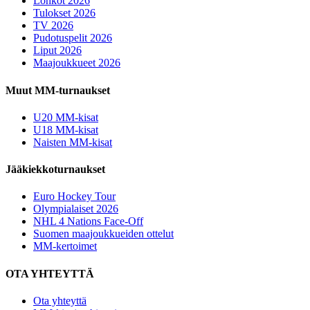
Lohkot 2026
Tulokset 2026
TV 2026
Pudotuspelit 2026
Liput 2026
Maajoukkueet 2026
Muut MM-turnaukset
U20 MM-kisat
U18 MM-kisat
Naisten MM-kisat
Jääkiekkoturnaukset
Euro Hockey Tour
Olympialaiset 2026
NHL 4 Nations Face-Off
Suomen maajoukkueiden ottelut
MM-kertoimet
OTA YHTEYTTÄ
Ota yhteyttä