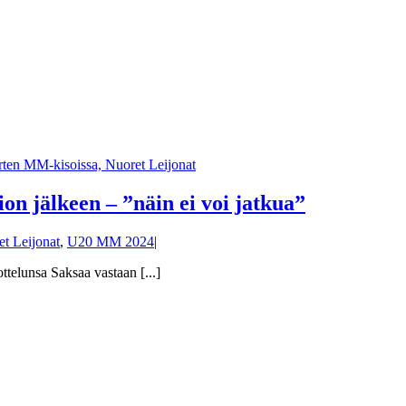
n jälkeen – ”näin ei voi jatkua”
t Leijonat
,
U20 MM 2024
|
telunsa Saksaa vastaan [...]