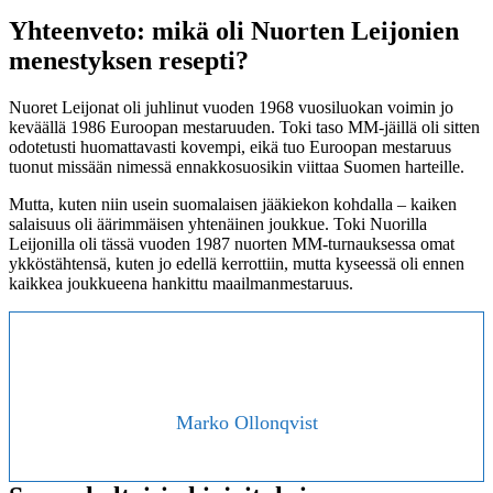
Yhteenveto: mikä oli Nuorten Leijonien
menestyksen resepti?
Nuoret Leijonat oli juhlinut vuoden 1968 vuosiluokan voimin jo
keväällä 1986 Euroopan mestaruuden. Toki taso MM-jäillä oli sitten
odotetusti huomattavasti kovempi, eikä tuo Euroopan mestaruus
tuonut missään nimessä ennakkosuosikin viittaa Suomen harteille.
Mutta, kuten niin usein suomalaisen jääkiekon kohdalla – kaiken
salaisuus oli äärimmäisen yhtenäinen joukkue. Toki Nuorilla
Leijonilla oli tässä vuoden 1987 nuorten MM-turnauksessa omat
ykköstähtensä, kuten jo edellä kerrottiin, mutta kyseessä oli ennen
kaikkea joukkueena hankittu maailmanmestaruus.
Marko Ollonqvist