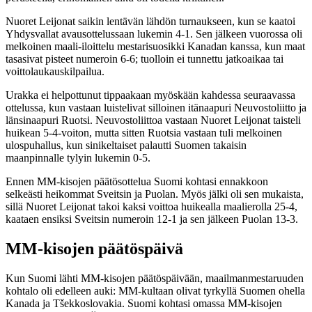
Nuoret Leijonat saikin lentävän lähdön turnaukseen, kun se kaatoi
Yhdysvallat avausottelussaan lukemin 4-1. Sen jälkeen vuorossa oli
melkoinen maali-iloittelu mestarisuosikki Kanadan kanssa, kun maat
tasasivat pisteet numeroin 6-6; tuolloin ei tunnettu jatkoaikaa tai
voittolaukauskilpailua.
Urakka ei helpottunut tippaakaan myöskään kahdessa seuraavassa
ottelussa, kun vastaan luistelivat silloinen itänaapuri Neuvostoliitto ja
länsinaapuri Ruotsi. Neuvostoliittoa vastaan Nuoret Leijonat taisteli
huikean 5-4-voiton, mutta sitten Ruotsia vastaan tuli melkoinen
ulospuhallus, kun sinikeltaiset palautti Suomen takaisin
maanpinnalle tylyin lukemin 0-5.
Ennen MM-kisojen päätösottelua Suomi kohtasi ennakkoon
selkeästi heikommat Sveitsin ja Puolan. Myös jälki oli sen mukaista,
sillä Nuoret Leijonat takoi kaksi voittoa huikealla maalierolla 25-4,
kaataen ensiksi Sveitsin numeroin 12-1 ja sen jälkeen Puolan 13-3.
MM-kisojen päätöspäivä
Kun Suomi lähti MM-kisojen päätöspäivään, maailmanmestaruuden
kohtalo oli edelleen auki: MM-kultaan olivat tyrkyllä Suomen ohella
Kanada ja Tšekkoslovakia. Suomi kohtasi omassa MM-kisojen