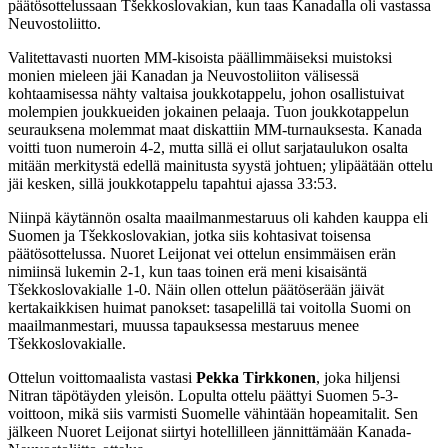
päätösottelussaan Tšekkoslovakian, kun taas Kanadalla oli vastassa
Neuvostoliitto.
Valitettavasti nuorten MM-kisoista päällimmäiseksi muistoksi
monien mieleen jäi Kanadan ja Neuvostoliiton välisessä
kohtaamisessa nähty valtaisa joukkotappelu, johon osallistuivat
molempien joukkueiden jokainen pelaaja. Tuon joukkotappelun
seurauksena molemmat maat diskattiin MM-turnauksesta. Kanada
voitti tuon numeroin 4-2, mutta sillä ei ollut sarjataulukon osalta
mitään merkitystä edellä mainitusta syystä johtuen; ylipäätään ottelu
jäi kesken, sillä joukkotappelu tapahtui ajassa 33:53.
Niinpä käytännön osalta maailmanmestaruus oli kahden kauppa eli
Suomen ja Tšekkoslovakian, jotka siis kohtasivat toisensa
päätösottelussa. Nuoret Leijonat vei ottelun ensimmäisen erän
nimiinsä lukemin 2-1, kun taas toinen erä meni kisaisäntä
Tšekkoslovakialle 1-0. Näin ollen ottelun päätöserään jäivät
kertakaikkisen huimat panokset: tasapelillä tai voitolla Suomi on
maailmanmestari, muussa tapauksessa mestaruus menee
Tšekkoslovakialle.
Ottelun voittomaalista vastasi
Pekka Tirkkonen
, joka hiljensi
Nitran täpötäyden yleisön. Lopulta ottelu päättyi Suomen 5-3-
voittoon, mikä siis varmisti Suomelle vähintään hopeamitalit. Sen
jälkeen Nuoret Leijonat siirtyi hotellilleen jännittämään Kanada-