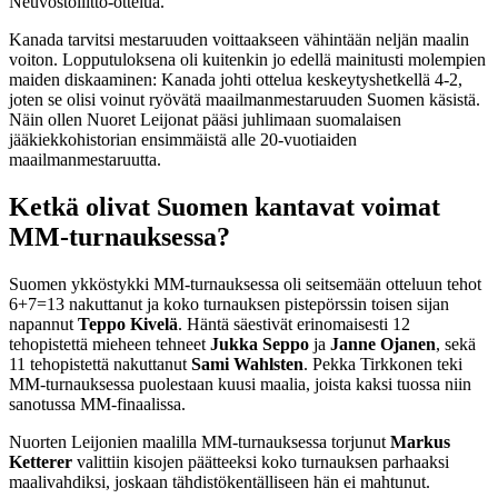
Neuvostoliitto-ottelua.
Kanada tarvitsi mestaruuden voittaakseen vähintään neljän maalin
voiton. Lopputuloksena oli kuitenkin jo edellä mainitusti molempien
maiden diskaaminen: Kanada johti ottelua keskeytyshetkellä 4-2,
joten se olisi voinut ryövätä maailmanmestaruuden Suomen käsistä.
Näin ollen Nuoret Leijonat pääsi juhlimaan suomalaisen
jääkiekkohistorian ensimmäistä alle 20-vuotiaiden
maailmanmestaruutta.
Ketkä olivat Suomen kantavat voimat
MM-turnauksessa?
Suomen ykköstykki MM-turnauksessa oli seitsemään otteluun tehot
6+7=13 nakuttanut ja koko turnauksen pistepörssin toisen sijan
napannut
Teppo Kivelä
. Häntä säestivät erinomaisesti 12
tehopistettä mieheen tehneet
Jukka Seppo
ja
Janne Ojanen
, sekä
11 tehopistettä nakuttanut
Sami Wahlsten
. Pekka Tirkkonen teki
MM-turnauksessa puolestaan kuusi maalia, joista kaksi tuossa niin
sanotussa MM-finaalissa.
Nuorten Leijonien maalilla MM-turnauksessa torjunut
Markus
Ketterer
valittiin kisojen päätteeksi koko turnauksen parhaaksi
maalivahdiksi, joskaan tähdistökentälliseen hän ei mahtunut.