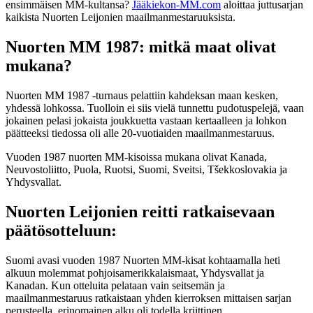
ensimmäisen MM-kultansa?
Jääkiekon-MM.com
aloittaa juttusarjan
kaikista Nuorten Leijonien maailmanmestaruuksista.
Nuorten MM 1987: mitkä maat olivat
mukana?
Nuorten MM 1987 -turnaus pelattiin kahdeksan maan kesken,
yhdessä lohkossa. Tuolloin ei siis vielä tunnettu pudotuspelejä, vaan
jokainen pelasi jokaista joukkuetta vastaan kertaalleen ja lohkon
päätteeksi tiedossa oli alle 20-vuotiaiden maailmanmestaruus.
Vuoden 1987 nuorten MM-kisoissa mukana olivat Kanada,
Neuvostoliitto, Puola, Ruotsi, Suomi, Sveitsi, Tšekkoslovakia ja
Yhdysvallat.
Nuorten Leijonien reitti ratkaisevaan
päätösotteluun:
Suomi avasi vuoden 1987 Nuorten MM-kisat kohtaamalla heti
alkuun molemmat pohjoisamerikkalaismaat, Yhdysvallat ja
Kanadan. Kun otteluita pelataan vain seitsemän ja
maailmanmestaruus ratkaistaan yhden kierroksen mittaisen sarjan
perusteella, erinomainen alku oli todella kriittinen.