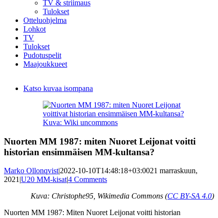
TV & striimaus
Tulokset
Otteluohjelma
Lohkot
TV
Tulokset
Pudotuspelit
Maajoukkueet
Katso kuvaa isompana
Kuva: Wiki uncommons
Nuorten MM 1987: miten Nuoret Leijonat voitti
historian ensimmäisen MM-kultansa?
Marko Ollonqvist
|
2022-10-10T14:48:18+03:00
21 marraskuun,
2021
|
U20 MM-kisat
|
4 Comments
Kuva: Christophe95, Wikimedia Commons
(
CC BY-SA 4.0
)
Nuorten MM 1987: Miten Nuoret Leijonat voitti historian