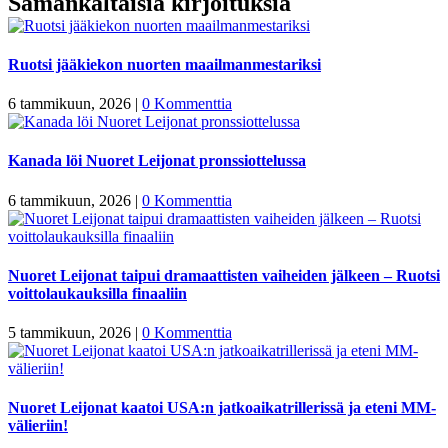
Samankaltaisia kirjoituksia
Ruotsi jääkiekon nuorten maailmanmestariksi
6 tammikuun, 2026
|
0 Kommenttia
Kanada löi Nuoret Leijonat pronssiottelussa
6 tammikuun, 2026
|
0 Kommenttia
Nuoret Leijonat taipui dramaattisten vaiheiden jälkeen – Ruotsi
voittolaukauksilla finaaliin
5 tammikuun, 2026
|
0 Kommenttia
Nuoret Leijonat kaatoi USA:n jatkoaikatrillerissä ja eteni MM-
välieriin!