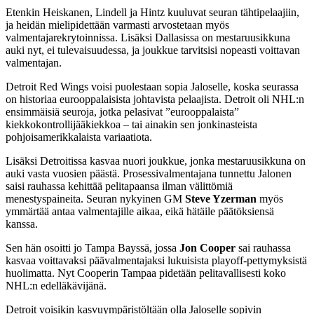
Etenkin Heiskanen, Lindell ja Hintz kuuluvat seuran tähtipelaajiin,
ja heidän mielipidettään varmasti arvostetaan myös
valmentajarekrytoinnissa. Lisäksi Dallasissa on mestaruusikkuna
auki nyt, ei tulevaisuudessa, ja joukkue tarvitsisi nopeasti voittavan
valmentajan.
Detroit Red Wings voisi puolestaan sopia Jaloselle, koska seurassa
on historiaa eurooppalaisista johtavista pelaajista. Detroit oli NHL:n
ensimmäisiä seuroja, jotka pelasivat ”eurooppalaista”
kiekkokontrollijääkiekkoa – tai ainakin sen jonkinasteista
pohjoisamerikkalaista variaatiota.
Lisäksi Detroitissa kasvaa nuori joukkue, jonka mestaruusikkuna on
auki vasta vuosien päästä. Prosessivalmentajana tunnettu Jalonen
saisi rauhassa kehittää pelitapaansa ilman välittömiä
menestyspaineita. Seuran nykyinen GM
Steve Yzerman
myös
ymmärtää antaa valmentajille aikaa, eikä hätäile päätöksiensä
kanssa.
Sen hän osoitti jo Tampa Bayssä, jossa
Jon Cooper
sai rauhassa
kasvaa voittavaksi päävalmentajaksi lukuisista playoff-pettymyksistä
huolimatta. Nyt Cooperin Tampaa pidetään pelitavallisesti koko
NHL:n edelläkävijänä.
Detroit voisikin kasvuympäristöltään olla Jaloselle sopivin