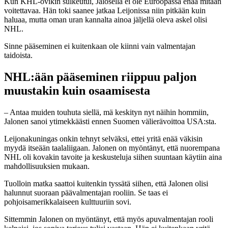
Kun KHL-ovikin sulkeutui, Jalosella ei ole Euroopassa enää mitään
voitettavaa. Hän toki saanee jatkaa Leijonissa niin pitkään kuin
haluaa, mutta oman uran kannalta ainoa jäljellä oleva askel olisi
NHL.
Sinne pääseminen ei kuitenkaan ole kiinni vain valmentajan
taidoista.
NHL:ään pääseminen riippuu paljon
muustakin kuin osaamisesta
– Antaa muiden touhuta siellä, mä keskityn nyt näihin hommiin,
Jalonen sanoi ytimekkäästi ennen Suomen välierävoittoa USA:sta.
Leijonakuningas onkin tehnyt selväksi, ettei yritä enää väkisin
myydä itseään taalaliigaan. Jalonen on myöntänyt, että nuorempana
NHL oli kovakin tavoite ja keskusteluja siihen suuntaan käytiin aina
mahdollisuuksien mukaan.
Tuolloin matka saattoi kuitenkin tyssätä siihen, että Jalonen olisi
halunnut suoraan päävalmentajan rooliin. Se taas ei
pohjoisamerikkalaiseen kulttuuriin sovi.
Sittemmin Jalonen on myöntänyt, että myös apuvalmentajan rooli