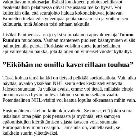
vakuuttavan runkosarjan lisäksi joukkueen pudotuspelitilastot
tasakentällisin pelattaessa olivat itse asiassa melko hyvät. Voi
kuitenkin olla, että seurajohto haluaa kokonaiskuvaa johtavan
Brunetten tueksi edistyneempää pelitapaosaamista ja voittamisen
kulttuuria, mitä Jalonen toisi tehtaan takuulla.
Lisäksi Panthersissa on jo yksi suomalainen apuvalmentaja
Tuomo
Ruudun
muodossa. Vanhan mantereen puoleen kääntyminen ei siis
palmujen alla pelota. Floridasta voisikin aueta juuri sellainen
apuvalmentajan paikka, jota Jalonen on viimeiset vuodet kyttäillyt.
”Eiköhän ne omilla kavereillaan touhua”
Tässä kohtaa tämä kaikki on tietysti pelkkää spekulaatiota. Vain aika
näyttää, avaako yksikään NHL-seura edes keskusteluyhteyttä
Jalosen suuntaan. Ja vaikka avaisi, emme voi tietää, millaisia ehtoja
oman arvonsa hyvin tunteva Jalonen sopimukseltaan vaatii.
Potentiaalinen NHL-visiitti voi kaatua lopulta oikeastaan mihin vain.
Ensimmäinen askel on kuitenkin vaikein. Se on se, että jokin seura
uskaltaisi ottaa pään pois pensaasta ja myöntää, että samojen
epäonnistujien kierrättämisen sijasta katseen voisi suunnata
Euroopan kovimpiin osaajiin. Tämä aita on, valitettavasti, se
kaikkein suurin ylitettäväksi.