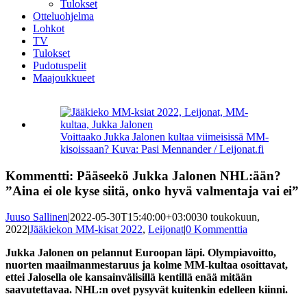
Tulokset
Otteluohjelma
Lohkot
TV
Tulokset
Pudotuspelit
Maajoukkueet
Katso
kuvaa
isompana
Voittaako Jukka Jalonen kultaa viimeisissä MM-
kisoissaan? Kuva: Pasi Mennander / Leijonat.fi
Kommentti: Pääseekö Jukka Jalonen NHL:ään?
”Aina ei ole kyse siitä, onko hyvä valmentaja vai ei”
Juuso Sallinen
|
2022-05-30T15:40:00+03:00
30 toukokuun,
2022
|
Jääkiekon MM-kisat 2022
,
Leijonat
|
0 Kommenttia
Jukka Jalonen on pelannut Euroopan läpi. Olympiavoitto,
nuorten maailmanmestaruus ja kolme MM-kultaa osoittavat,
ettei Jalosella ole kansainvälisillä kentillä enää mitään
saavutettavaa. NHL:n ovet pysyvät kuitenkin edelleen kiinni.