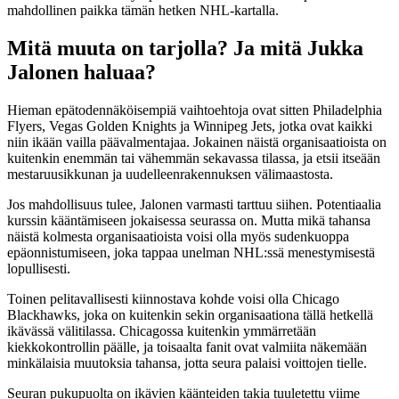
mahdollinen paikka tämän hetken NHL-kartalla.
Mitä muuta on tarjolla? Ja mitä Jukka
Jalonen haluaa?
Hieman epätodennäköisempiä vaihtoehtoja ovat sitten Philadelphia
Flyers, Vegas Golden Knights ja Winnipeg Jets, jotka ovat kaikki
niin ikään vailla päävalmentajaa. Jokainen näistä organisaatioista on
kuitenkin enemmän tai vähemmän sekavassa tilassa, ja etsii itseään
mestaruusikkunan ja uudelleenrakennuksen välimaastosta.
Jos mahdollisuus tulee, Jalonen varmasti tarttuu siihen. Potentiaalia
kurssin kääntämiseen jokaisessa seurassa on. Mutta mikä tahansa
näistä kolmesta organisaatioista voisi olla myös sudenkuoppa
epäonnistumiseen, joka tappaa unelman NHL:ssä menestymisestä
lopullisesti.
Toinen pelitavallisesti kiinnostava kohde voisi olla Chicago
Blackhawks, joka on kuitenkin sekin organisaationa tällä hetkellä
ikävässä välitilassa. Chicagossa kuitenkin ymmärretään
kiekkokontrollin päälle, ja toisaalta fanit ovat valmiita näkemään
minkälaisia muutoksia tahansa, jotta seura palaisi voittojen tielle.
Seuran pukupuolta on ikävien käänteiden takia tuuletettu viime